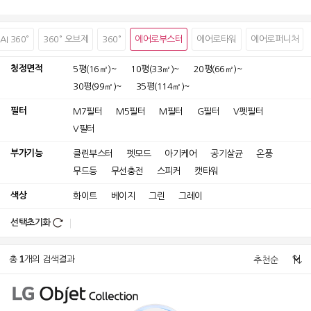
AI 360°
360° 오브제
360°
에어로부스터
에어로타워
에어로퍼니처
청정면적
5평(16㎡)~
10평(33㎡)~
20평(66㎡)~
30평(99㎡)~
35평(114㎡)~
필터
M7필터
M5필터
M필터
G필터
V펫필터
V필터
부가기능
클린부스터
펫모드
아기케어
공기살균
온풍
무드등
무선충전
스피커
캣타워
색상
화이트
베이지
그린
그레이
선택초기화
1
총
개의 검색결과