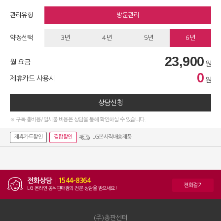
관리유형
방문관리
약정선택
3년
4년
5년
6년
23,900
월 요금
원
0
제휴카드 사용시
원
상담신청
※ 구독 총비용/일시불 비용은 상담을 통해 확인하실 수 있습니다.
제휴카드할인
결합할인
LG본사직배송제품
전화상담
|
1544-8364
전화걸기
LG 온라인 공식판매점의 전문 상담을 받으세요!
(주)총판센터