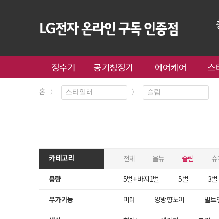
정수기
공기청정기
에어케어
스
홈
〉
〉
카테고리
전체
올뉴
슬림
슈
용량
5벌 + 바지1벌
5벌
3벌
부가기능
미러
양방향도어
빌트