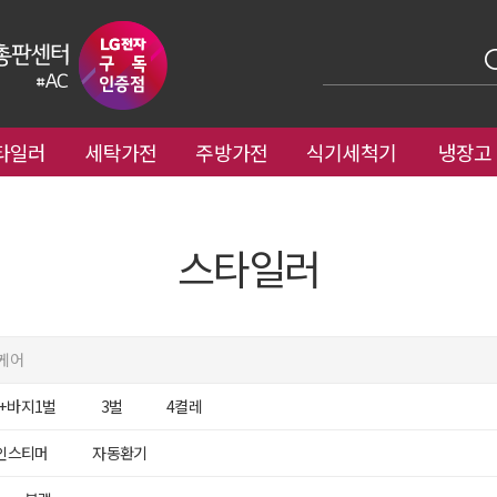
타일러
세탁가전
주방가전
식기세척기
냉장고
스타일러
케어
 + 바지1벌
3벌
4켤레
인스티머
자동환기