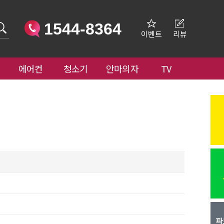
1544-8364
이벤트
리뷰
에어컨
청소기
안마의자
TV