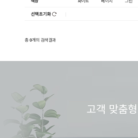
색상
화이트
베이지
그린
선택초기화
총
개의 검색결과
0
고객 맞춤형